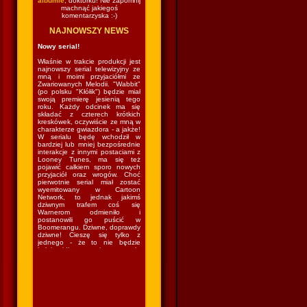
albumie
, doktorku! Nie zapomnij
machnąć jakiegoś
komentarzyska :-)
NAJNOWSZY NEWS
Nowy serial!
Właśnie w trakcie produkcji jest
najnowszy serial telewizyjny ze
mną i moimi przyjaciółmi ze
Zwariowanych Melodii. "Wabbit"
(po polsku "Kłółik") będzie miał
swoją premierę jesienią tego
roku. Każdy odcinek ma się
składać z czterech krótkich
kreskówek, oczywiście ze mną w
charakterze gwiazdora - a jakże!
W serialu będę wchodził w
bardziej lub mniej bezpośrednie
interakcje z innymi postaciami z
Looney Tunes, ma się też
pojawić całkiem sporo nowych
przyjaciół oraz wrogów. Choć
pierwotnie serial miał zostać
wyemitowany w Cartoon
Network, to jednak jakimś
dziwnym trafem coś się
Warnerom odmieniło i
postanowili go puścić w
Boomerangu. Dziwne, doprawdy
dziwne! Cieszę się tylko z
jednego - że to nie będzie
kolejny idiotyczny sitcom w stylu
"The Looney Tunes Show", w
którym kazano mi grać nie
wiadomo co nie wiadomo gdzie
nie wiadomo z kim nie wiadomo
jak. Czyli wrócę do lasu i znów
będę mieszkał w norce
(podobno...) i robił swoje (czyli