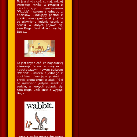
To jest chyba coś, co najbardziej
interesuje fanów w związku z
nadchodzącym nowym serialem
"Wabbit" - screen z jednego z
odcinków, ukazujący postaci z
grafiki promocyjnej w akcji! Póki
co ujawniono jedynie scenki z
serialu, w których pojawia się
sam Bugs. Jeśli idzie o wygląd
Bugs...
To jest chyba coś, co najbardziej
interesuje fanów w związku z
nadchodzącym nowym serialem
"Wabbit" - screen z jednego z
odcinków, ukazujący postaci z
grafiki promocyjnej w akcji! Póki
co ujawniono jedynie scenki z
serialu, w których pojawia się
sam Bugs. Jeśli idzie o wygląd
Bugs...
Jeden z dwóch wariantów grafiki