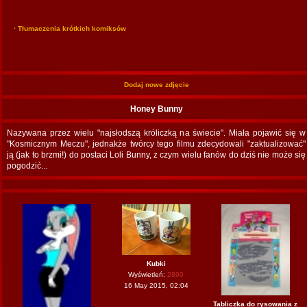
· Tłumaczenia krótkich komiksów
Dodaj nowe zdjęcie
Honey Bunny
Nazywana przez wielu "najsłodszą króliczką na świecie". Miała pojawić się w
"Kosmicznym Meczu", jednakże twórcy tego filmu zdecydowali "zaktualizować"
ją (jak to brzmi!) do postaci Loli Bunny, z czym wielu fanów do dziś nie może się
pogodzić...
Kubki
Wyświetleń:
2890
16 May 2015, 02:04
Tabliczka do rysowania z