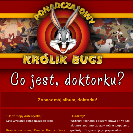
k Bugs
Zobacz mój album, doktorku!
· Bądź moją Walentynką!
· Gadżety!
Czyli wybranki serca naszego idola
Wszyscy kochamy gadżety, prawda? W tym
albumie zebrane zostały różne popularne
Bezimienna żona
,
Bonnie Bunny
,
Daisy
gadżety z Bugsem i jego przyjaciółmi