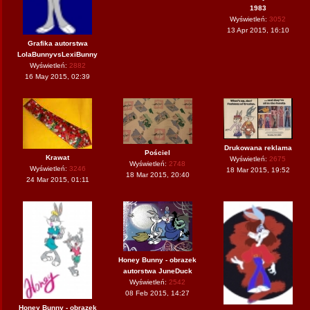
1983
Wyświetleń:
3052
13 Apr 2015, 16:10
Grafika autorstwa
LolaBunnyvsLexiBunny
Wyświetleń:
2882
16 May 2015, 02:39
Drukowana reklama
Pościel
Krawat
Wyświetleń:
2675
Wyświetleń:
2748
Wyświetleń:
3246
18 Mar 2015, 19:52
18 Mar 2015, 20:40
24 Mar 2015, 01:11
Honey Bunny - obrazek
autorstwa JuneDuck
Wyświetleń:
2542
08 Feb 2015, 14:27
Honey Bunny - obrazek