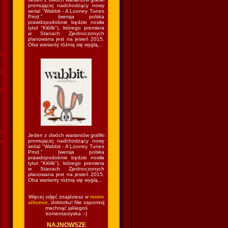
promującej nadchodzący nowy
serial "Wabbit - A Looney Tunes
Prod." (wersja polska
prawdopodobnie będzie nosiła
tytuł "Kłólik"), którego premiera
w Stanach Zjednoczonych
planowana jest na jesień 2015.
Oba warianty różnią się wyglą...
Jeden z dwóch wariantów grafiki
promującej nadchodzący nowy
serial "Wabbit - A Looney Tunes
Prod." (wersja polska
prawdopodobnie będzie nosiła
tytuł "Kłólik"), którego premiera
w Stanach Zjednoczonych
planowana jest na jesień 2015.
Oba warianty różnią się wyglą...
Więcej zdjęć znajdziesz w
moim
albumie
, doktorku! Nie zapomnij
machnąć jakiegoś
komentarzyska :-)
NAJNOWSZE