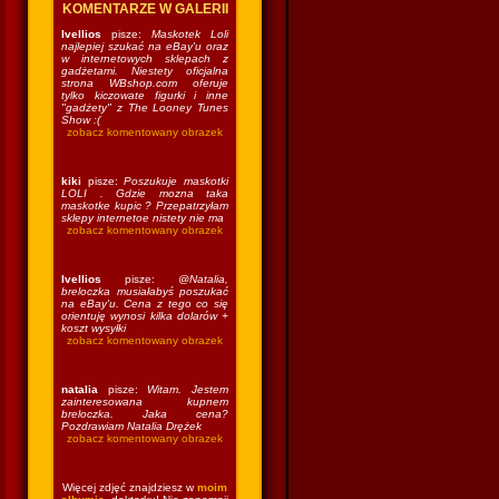
KOMENTARZE W GALERII
Ivellios
pisze:
Maskotek Loli
najlepiej szukać na eBay'u oraz
w internetowych sklepach z
gadżetami. Niestety oficjalna
strona WBshop.com oferuje
tylko kiczowate figurki i inne
"gadżety" z The Looney Tunes
Show :(
zobacz komentowany obrazek
kiki
pisze:
Poszukuje maskotki
LOLI . Gdzie mozna taka
maskotke kupic ? Przepatrzyłam
sklepy internetoe nistety nie ma
zobacz komentowany obrazek
Ivellios
pisze:
@Natalia,
breloczka musiałabyś poszukać
na eBay'u. Cena z tego co się
orientuję wynosi kilka dolarów +
koszt wysyłki
zobacz komentowany obrazek
natalia
pisze:
Witam. Jestem
zainteresowana kupnem
breloczka. Jaka cena?
Pozdrawiam Natalia Drężek
zobacz komentowany obrazek
Więcej zdjęć znajdziesz w
moim