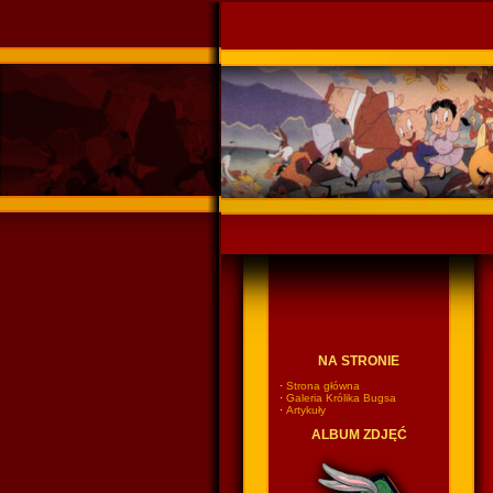
Ponadczasowy Króli
NA STRONIE
·
Strona główna
·
Galeria Królika Bugsa
·
Artykuły
ALBUM ZDJĘĆ