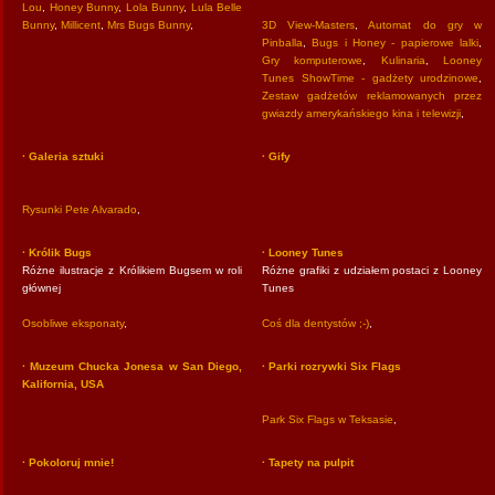
Lou
,
Honey Bunny
,
Lola Bunny
,
Lula Belle
Bunny
,
Millicent
,
Mrs Bugs Bunny
,
3D View-Masters
,
Automat do gry w
Pinballa
,
Bugs i Honey - papierowe lalki
,
Gry komputerowe
,
Kulinaria
,
Looney
Tunes ShowTime - gadżety urodzinowe
,
Zestaw gadżetów reklamowanych przez
gwiazdy amerykańskiego kina i telewizji
,
· Galeria sztuki
· Gify
Rysunki Pete Alvarado
,
· Królik Bugs
· Looney Tunes
Różne ilustracje z Królikiem Bugsem w roli
Różne grafiki z udziałem postaci z Looney
głównej
Tunes
Osobliwe eksponaty
,
Coś dla dentystów ;-)
,
· Muzeum Chucka Jonesa w San Diego,
· Parki rozrywki Six Flags
Kalifornia, USA
Park Six Flags w Teksasie
,
· Pokoloruj mnie!
· Tapety na pulpit