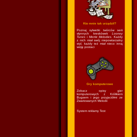
Kto mnie tak urządził?
Poznaj sylwetki twórców serii
słynnych kreskówek
Looney
Tunes
i
Merrie Melodies
. Każdy
z nich miał swój niepowtarzalny
styl, każdy też miał nieco inną
wizję postaci
Gry komputerowe
Zobacz opisy gier
komputerowych z Królikiem
Bugsem i jego przyjaciółmi ze
Zwariowanych Melodii
System reklamy Test