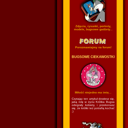
Zdjęcia, rysunki, portrety,
modele, bugsowe gadżety...
Porozmawiajmy na forum!
BUGSOWE CIEKAWOSTKI
Miłość niejedno ma imię...
Czytając ten artykuł dowiesz się,
jaką rolę w życiu Królika Bugsa
odegrały kobiety, i przekonasz
się, że króliki też potrafią kochać
;)