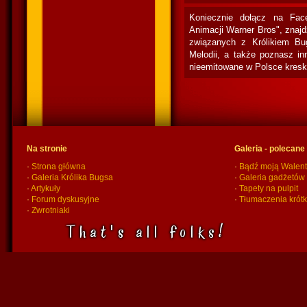
Koniecznie dołącz na Fac
Animacji Warner Bros", znaj
związanych z Królikiem Bu
Melodii, a także poznasz in
nieemitowane w Polsce kresk
Na stronie
Galeria - polecane
·
Strona główna
·
Bądź moją Walent
·
Galeria Królika Bugsa
·
Galeria gadżetów
·
Artykuły
·
Tapety na pulpit
·
Forum dyskusyjne
·
Tłumaczenia krót
·
Zwrotniaki