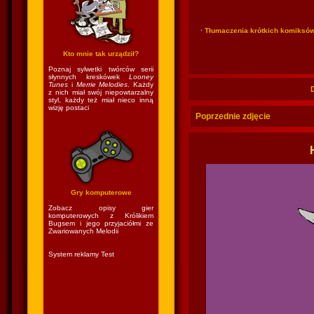
· Tłumaczenia krótkich komiksó
Kto mnie tak urządził?
Poznaj sylwetki twórców serii
słynnych kreskówek
Looney
Tunes
i
Merrie Melodies
. Każdy
z nich miał swój niepowtarzalny
styl, każdy też miał nieco inną
wizję postaci
Poprzednie zdjęcie
Gry komputerowe
Zobacz opisy gier
komputerowych z Królikiem
Bugsem i jego przyjaciółmi ze
Zwariowanych Melodii
System reklamy Test