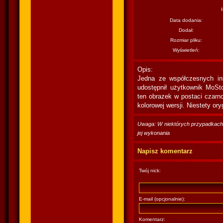
Data dodania:
Dodał:
Rozmiar pliku:
Wyświetleń:
Opis:
Jedna ze współczesnych ink
udostępnił użytkownik MoSto
ten obrazek w postaci czarno
kolorowej wersji. Niestety ory
Uwaga: W niektórych przypadkach po
jej wykonania
Napisz komentarz
Twój nick:
E-mail (opcjonalnie):
Komentarz: