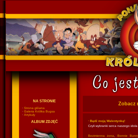
Ponadczasowy Królik Bugs
NA STRONIE
Zobacz 
·
Strona główna
·
Galeria Królika Bugsa
·
Artykuły
· Bądź moją Walentynką!
ALBUM ZDJĘĆ
Czyli wybranki serca naszego idola
Bezimienna żona
,
Bonnie Bunn