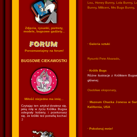
Lou
,
Honey Bunny
,
Lola Bunny
,
Lu
Bunny
,
Millicent
,
Mrs Bugs Bunny
,
Zdjęcia, rysunki, portrety,
modele, bugsowe gadżety...
· Galeria sztuki
Porozmawiajmy na forum!
Rysunki Pete Alvarado
,
BUGSOWE CIEKAWOSTKI
· Królik Bugs
Różne ilustracje z Królikiem Bugse
głównej
Osobliwe eksponaty
,
Miłość niejedno ma imię...
· Muzeum Chucka Jonesa w San
Czytając ten artykuł dowiesz się,
Kalifornia, USA
jaką rolę w życiu Królika Bugsa
odegrały kobiety, i przekonasz
się, że króliki też potrafią kochać
;)
· Pokoloruj mnie!