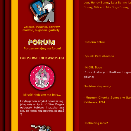
Lou
,
Honey Bunny
,
Lola Bunny
,
Lu
Bunny
,
Millicent
,
Mrs Bugs Bunny
,
Zdjęcia, rysunki, portrety,
modele, bugsowe gadżety...
· Galeria sztuki
Porozmawiajmy na forum!
Rysunki Pete Alvarado
,
BUGSOWE CIEKAWOSTKI
· Królik Bugs
Różne ilustracje z Królikiem Bugse
głównej
Osobliwe eksponaty
,
Miłość niejedno ma imię...
· Muzeum Chucka Jonesa w San
Czytając ten artykuł dowiesz się,
Kalifornia, USA
jaką rolę w życiu Królika Bugsa
odegrały kobiety, i przekonasz
się, że króliki też potrafią kochać
;)
· Pokoloruj mnie!