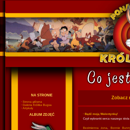
Ponadczasowy Królik Bugs
NA STRONIE
Zobacz 
·
Strona główna
·
Galeria Królika Bugsa
·
Artykuły
· Bądź moją Walentynką!
ALBUM ZDJĘĆ
Czyli wybranki serca naszego idola
Bezimienna żona
,
Bonnie Bunn