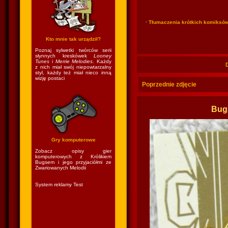
· Tłumaczenia krótkich komiksó
Kto mnie tak urządził?
Poznaj sylwetki twórców serii
słynnych kreskówek
Looney
Tunes
i
Merrie Melodies
. Każdy
z nich miał swój niepowtarzalny
styl, każdy też miał nieco inną
wizję postaci
Poprzednie zdjęcie
Bug
Gry komputerowe
Zobacz opisy gier
komputerowych z Królikiem
Bugsem i jego przyjaciółmi ze
Zwariowanych Melodii
System reklamy Test