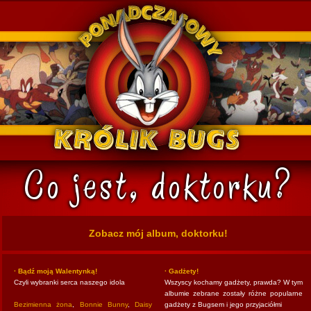
k Bugs
Zobacz mój album, doktorku!
· Bądź moją Walentynką!
· Gadżety!
Czyli wybranki serca naszego idola
Wszyscy kochamy gadżety, prawda? W tym
albumie zebrane zostały różne popularne
Bezimienna żona
,
Bonnie Bunny
,
Daisy
gadżety z Bugsem i jego przyjaciółmi