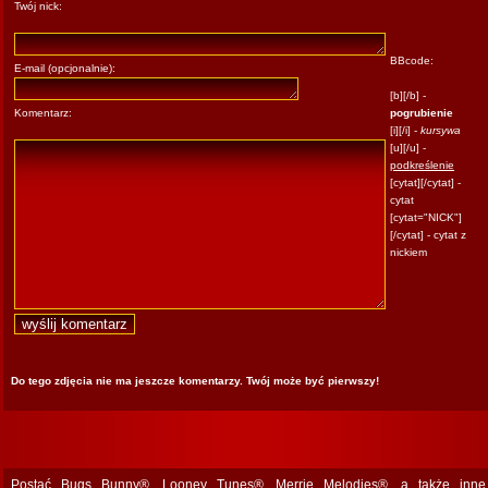
Twój nick:
BBcode:
E-mail (opcjonalnie):
[b][/b] -
Komentarz:
pogrubienie
[i][/i] -
kursywa
[u][/u] -
podkreślenie
[cytat][/cytat] -
cytat
[cytat="NICK"]
[/cytat] - cytat z
nickiem
Do tego zdjęcia nie ma jeszcze komentarzy. Twój może być pierwszy!
Postać Bugs Bunny®, Looney Tunes®, Merrie Melodies®, a także inne