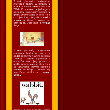
To jest chyba coś, co najbardziej
interesuje fanów w związku z
nadchodzącym nowym serialem
"Wabbit" - screen z jednego z
odcinków, ukazujący postaci z
grafiki promocyjnej w akcji! Póki
co ujawniono jedynie scenki z
serialu, w których pojawia się
sam Bugs. Jeśli idzie o wygląd
Bugs...
To jest chyba coś, co najbardziej
interesuje fanów w związku z
nadchodzącym nowym serialem
"Wabbit" - screen z jednego z
odcinków, ukazujący postaci z
grafiki promocyjnej w akcji! Póki
co ujawniono jedynie scenki z
serialu, w których pojawia się
sam Bugs. Jeśli idzie o wygląd
Bugs...
Jeden z dwóch wariantów grafiki