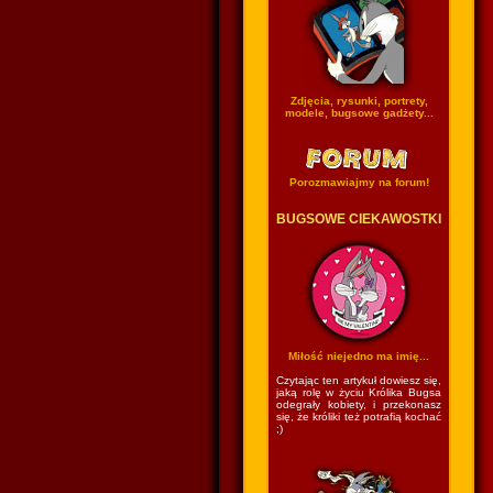
Zdjęcia, rysunki, portrety,
modele, bugsowe gadżety...
Porozmawiajmy na forum!
BUGSOWE CIEKAWOSTKI
Miłość niejedno ma imię...
Czytając ten artykuł dowiesz się,
jaką rolę w życiu Królika Bugsa
odegrały kobiety, i przekonasz
się, że króliki też potrafią kochać
;)