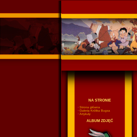
Ponadczasowy Króli
NA STRONIE
·
Strona główna
·
Galeria Królika Bugsa
·
Artykuły
ALBUM ZDJĘĆ