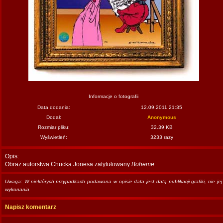
Informacje o fotografii
Data dodania:
12.09.2011 21:35
Dodał:
Anonymous
Rozmiar pliku:
32.39 KB
Wyświetleń:
3233 razy
Opis:
Obraz autorstwa Chucka Jonesa zatytułowany
Boheme
Uwaga: W niektórych przypadkach podawana w opisie data jest datą publikacji grafiki, nie jej
wykonania
Napisz komentarz