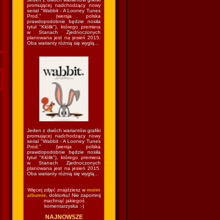
promującej nadchodzący nowy
serial "Wabbit - A Looney Tunes
Prod." (wersja polska
prawdopodobnie będzie nosiła
tytuł "Kłólik"), którego premiera
w Stanach Zjednoczonych
planowana jest na jesień 2015.
Oba warianty różnią się wyglą...
Jeden z dwóch wariantów grafiki
promującej nadchodzący nowy
serial "Wabbit - A Looney Tunes
Prod." (wersja polska
prawdopodobnie będzie nosiła
tytuł "Kłólik"), którego premiera
w Stanach Zjednoczonych
planowana jest na jesień 2015.
Oba warianty różnią się wyglą...
Więcej zdjęć znajdziesz w
moim
albumie
, doktorku! Nie zapomnij
machnąć jakiegoś
komentarzyska :-)
NAJNOWSZE