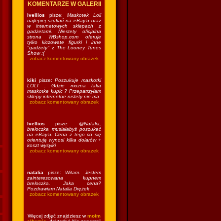
KOMENTARZE W GALERII
Ivellios
pisze:
Maskotek Loli
najlepiej szukać na eBay'u oraz
w internetowych sklepach z
gadżetami. Niestety oficjalna
strona WBshop.com oferuje
tylko kiczowate figurki i inne
"gadżety" z The Looney Tunes
Show :(
zobacz komentowany obrazek
kiki
pisze:
Poszukuje maskotki
LOLI . Gdzie mozna taka
maskotke kupic ? Przepatrzyłam
sklepy internetoe nistety nie ma
zobacz komentowany obrazek
Ivellios
pisze:
@Natalia,
breloczka musiałabyś poszukać
na eBay'u. Cena z tego co się
orientuję wynosi kilka dolarów +
koszt wysyłki
zobacz komentowany obrazek
natalia
pisze:
Witam. Jestem
zainteresowana kupnem
breloczka. Jaka cena?
Pozdrawiam Natalia Drężek
zobacz komentowany obrazek
Więcej zdjęć znajdziesz w
moim