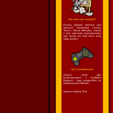
Kto mnie tak urządził?
Poznaj sylwetki twórców serii
słynnych kreskówek
Looney
Tunes
i
Merrie Melodies
. Każdy
z nich miał swój niepowtarzalny
styl, każdy też miał nieco inną
wizję postaci
Gry komputerowe
Zobacz opisy gier
komputerowych z Królikiem
Bugsem i jego przyjaciółmi ze
Zwariowanych Melodii
System reklamy Test