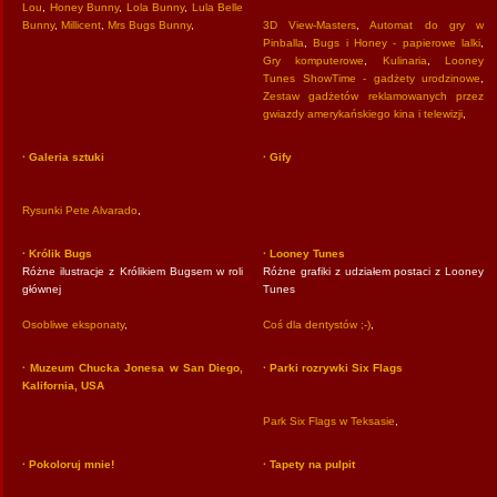
Lou
,
Honey Bunny
,
Lola Bunny
,
Lula Belle
Bunny
,
Millicent
,
Mrs Bugs Bunny
,
3D View-Masters
,
Automat do gry w
Pinballa
,
Bugs i Honey - papierowe lalki
,
Gry komputerowe
,
Kulinaria
,
Looney
Tunes ShowTime - gadżety urodzinowe
,
Zestaw gadżetów reklamowanych przez
gwiazdy amerykańskiego kina i telewizji
,
· Galeria sztuki
· Gify
Rysunki Pete Alvarado
,
· Królik Bugs
· Looney Tunes
Różne ilustracje z Królikiem Bugsem w roli
Różne grafiki z udziałem postaci z Looney
głównej
Tunes
Osobliwe eksponaty
,
Coś dla dentystów ;-)
,
· Muzeum Chucka Jonesa w San Diego,
· Parki rozrywki Six Flags
Kalifornia, USA
Park Six Flags w Teksasie
,
· Pokoloruj mnie!
· Tapety na pulpit