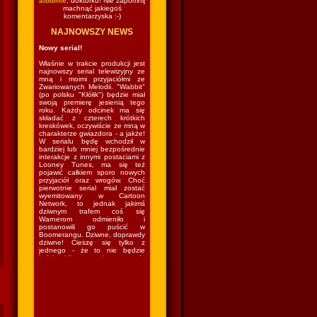
albumie
, doktorku! Nie zapomnij
machnąć jakiegoś
komentarzyska :-)
NAJNOWSZY NEWS
Nowy serial!
Właśnie w trakcie produkcji jest
najnowszy serial telewizyjny ze
mną i moimi przyjaciółmi ze
Zwariowanych Melodii. "Wabbit"
(po polsku "Kłółik") będzie miał
swoją premierę jesienią tego
roku. Każdy odcinek ma się
składać z czterech krótkich
kreskówek, oczywiście ze mną w
charakterze gwiazdora - a jakże!
W serialu będę wchodził w
bardziej lub mniej bezpośrednie
interakcje z innymi postaciami z
Looney Tunes, ma się też
pojawić całkiem sporo nowych
przyjaciół oraz wrogów. Choć
pierwotnie serial miał zostać
wyemitowany w Cartoon
Network, to jednak jakimś
dziwnym trafem coś się
Warnerom odmieniło i
postanowili go puścić w
Boomerangu. Dziwne, doprawdy
dziwne! Cieszę się tylko z
jednego - że to nie będzie
kolejny idiotyczny sitcom w stylu
"The Looney Tunes Show", w
którym kazano mi grać nie
wiadomo co nie wiadomo gdzie
nie wiadomo z kim nie wiadomo
jak. Czyli wrócę do lasu i znów
będę mieszkał w norce
(podobno...) i robił swoje (czyli