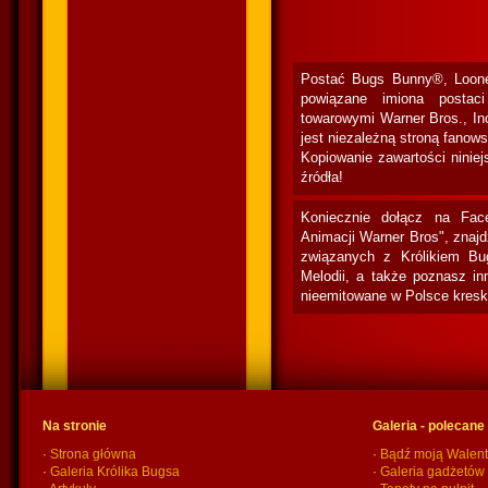
Postać Bugs Bunny®, Loone
powiązane imiona postac
towarowymi Warner Bros., In
jest niezależną stroną fanow
Kopiowanie zawartości niniej
źródła!
Koniecznie dołącz na Fac
Animacji Warner Bros", znaj
związanych z Królikiem Bu
Melodii, a także poznasz in
nieemitowane w Polsce kresk
Na stronie
Galeria - polecane
·
Strona główna
·
Bądź moją Walent
·
Galeria Królika Bugsa
·
Galeria gadżetów