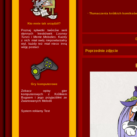
· Tłumaczenia krótkich komiksó
Kto mnie tak urządził?
Poznaj sylwetki twórców serii
słynnych kreskówek
Looney
Tunes
i
Merrie Melodies
. Każdy
z nich miał swój niepowtarzalny
styl, każdy też miał nieco inną
wizję postaci
Poprzednie zdjęcie
Gry komputerowe
Zobacz opisy gier
komputerowych z Królikiem
Bugsem i jego przyjaciółmi ze
Zwariowanych Melodii
System reklamy Test