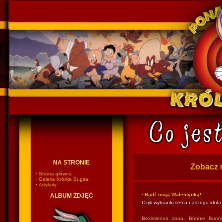
Ponadczasowy Królik Bugs
NA STRONIE
Zobacz 
·
Strona główna
·
Galeria Królika Bugsa
·
Artykuły
· Bądź moją Walentynką!
ALBUM ZDJĘĆ
Czyli wybranki serca naszego idola
Bezimienna żona
,
Bonnie Bunn