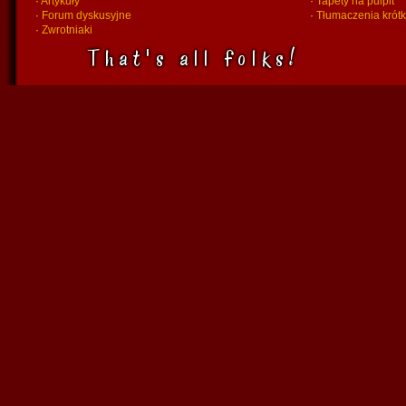
·
Artykuły
·
Tapety na pulpit
·
Forum dyskusyjne
·
Tłumaczenia krót
·
Zwrotniaki