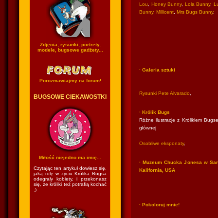
Lou
,
Honey Bunny
,
Lola Bunny
,
Lu
Bunny
,
Millicent
,
Mrs Bugs Bunny
,
Zdjęcia, rysunki, portrety,
modele, bugsowe gadżety...
· Galeria sztuki
Porozmawiajmy na forum!
Rysunki Pete Alvarado
,
BUGSOWE CIEKAWOSTKI
· Królik Bugs
Różne ilustracje z Królikiem Bugse
głównej
Osobliwe eksponaty
,
Miłość niejedno ma imię...
· Muzeum Chucka Jonesa w San
Czytając ten artykuł dowiesz się,
Kalifornia, USA
jaką rolę w życiu Królika Bugsa
odegrały kobiety, i przekonasz
się, że króliki też potrafią kochać
;)
· Pokoloruj mnie!