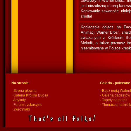
towarowymi Warner Bros., In
jest niezależną stroną fanow
Kopiowanie zawartości niniej
źródła!
Koniecznie dołącz na Fac
Animacji Warner Bros", znaj
związanych z Królikiem Bu
Melodii, a także poznasz in
nieemitowane w Polsce kresk
Na stronie
Galeria - polecane
·
Strona główna
·
Bądź moją Walent
·
Galeria Królika Bugsa
·
Galeria gadżetów
·
Artykuły
·
Tapety na pulpit
·
Forum dyskusyjne
·
Tłumaczenia krót
·
Zwrotniaki