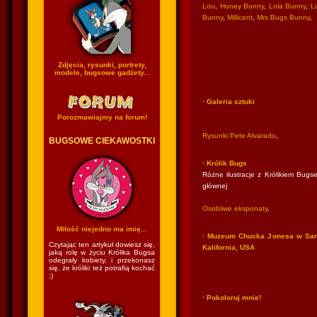
Lou
,
Honey Bunny
,
Lola Bunny
,
Lu
Bunny
,
Millicent
,
Mrs Bugs Bunny
,
Zdjęcia, rysunki, portrety,
modele, bugsowe gadżety...
· Galeria sztuki
Porozmawiajmy na forum!
Rysunki Pete Alvarado
,
BUGSOWE CIEKAWOSTKI
· Królik Bugs
Różne ilustracje z Królikiem Bugse
głównej
Osobliwe eksponaty
,
Miłość niejedno ma imię...
· Muzeum Chucka Jonesa w San
Czytając ten artykuł dowiesz się,
Kalifornia, USA
jaką rolę w życiu Królika Bugsa
odegrały kobiety, i przekonasz
się, że króliki też potrafią kochać
;)
· Pokoloruj mnie!