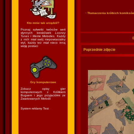
· Tłumaczenia krótkich komiksó
Kto mnie tak urządził?
Poznaj sylwetki twórców serii
słynnych kreskówek
Looney
Tunes
i
Merrie Melodies
. Każdy
z nich miał swój niepowtarzalny
styl, każdy też miał nieco inną
wizję postaci
Poprzednie zdjęcie
Gry komputerowe
Zobacz opisy gier
komputerowych z Królikiem
Bugsem i jego przyjaciółmi ze
Zwariowanych Melodii
System reklamy Test