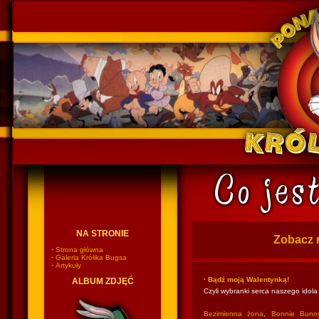
Ponadczasowy Królik Bugs
NA STRONIE
Zobacz 
·
Strona główna
·
Galeria Królika Bugsa
·
Artykuły
· Bądź moją Walentynką!
ALBUM ZDJĘĆ
Czyli wybranki serca naszego idola
Bezimienna żona
,
Bonnie Bunn