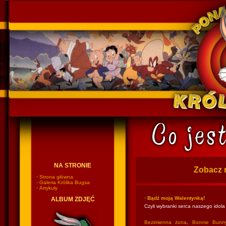
Ponadczasowy Królik Bugs
NA STRONIE
Zobacz 
·
Strona główna
·
Galeria Królika Bugsa
·
Artykuły
· Bądź moją Walentynką!
ALBUM ZDJĘĆ
Czyli wybranki serca naszego idola
Bezimienna żona
,
Bonnie Bunn