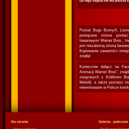
Do tego zdjęcia nie ma jeszcze 
Postać Bugs Bunny®, Loone
powiązane imiona postac
towarowymi Warner Bros., In
jest niezależną stroną fanow
Kopiowanie zawartości niniej
źródła!
Koniecznie dołącz na Fac
Animacji Warner Bros", znaj
związanych z Królikiem Bu
Melodii, a także poznasz in
nieemitowane w Polsce kresk
Na stronie
Galeria - polecane