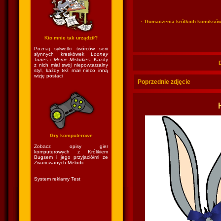
· Tłumaczenia krótkich komiksó
Kto mnie tak urządził?
Poznaj sylwetki twórców serii
słynnych kreskówek
Looney
Tunes
i
Merrie Melodies
. Każdy
z nich miał swój niepowtarzalny
styl, każdy też miał nieco inną
wizję postaci
Poprzednie zdjęcie
Gry komputerowe
Zobacz opisy gier
komputerowych z Królikiem
Bugsem i jego przyjaciółmi ze
Zwariowanych Melodii
System reklamy Test