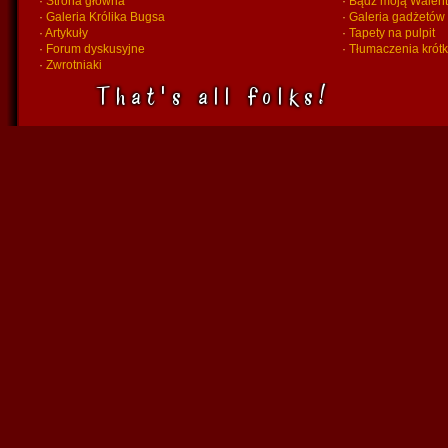
·
Strona główna
·
Bądź moją Walent
·
Galeria Królika Bugsa
·
Galeria gadżetów
·
Artykuły
·
Tapety na pulpit
·
Forum dyskusyjne
·
Tłumaczenia krót
·
Zwrotniaki