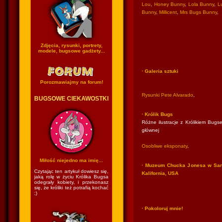
Lou
,
Honey Bunny
,
Lola Bunny
,
Lu
Bunny
,
Millicent
,
Mrs Bugs Bunny
,
Zdjęcia, rysunki, portrety,
modele, bugsowe gadżety...
· Galeria sztuki
Porozmawiajmy na forum!
Rysunki Pete Alvarado
,
BUGSOWE CIEKAWOSTKI
· Królik Bugs
Różne ilustracje z Królikiem Bugse
głównej
Osobliwe eksponaty
,
Miłość niejedno ma imię...
· Muzeum Chucka Jonesa w San
Czytając ten artykuł dowiesz się,
Kalifornia, USA
jaką rolę w życiu Królika Bugsa
odegrały kobiety, i przekonasz
się, że króliki też potrafią kochać
;)
· Pokoloruj mnie!