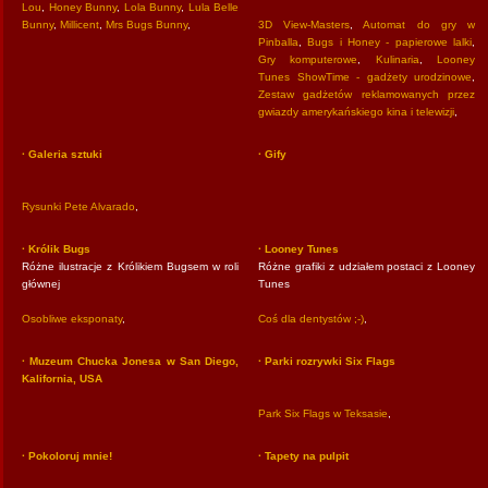
Lou
,
Honey Bunny
,
Lola Bunny
,
Lula Belle
Bunny
,
Millicent
,
Mrs Bugs Bunny
,
3D View-Masters
,
Automat do gry w
Pinballa
,
Bugs i Honey - papierowe lalki
,
Gry komputerowe
,
Kulinaria
,
Looney
Tunes ShowTime - gadżety urodzinowe
,
Zestaw gadżetów reklamowanych przez
gwiazdy amerykańskiego kina i telewizji
,
· Galeria sztuki
· Gify
Rysunki Pete Alvarado
,
· Królik Bugs
· Looney Tunes
Różne ilustracje z Królikiem Bugsem w roli
Różne grafiki z udziałem postaci z Looney
głównej
Tunes
Osobliwe eksponaty
,
Coś dla dentystów ;-)
,
· Muzeum Chucka Jonesa w San Diego,
· Parki rozrywki Six Flags
Kalifornia, USA
Park Six Flags w Teksasie
,
· Pokoloruj mnie!
· Tapety na pulpit