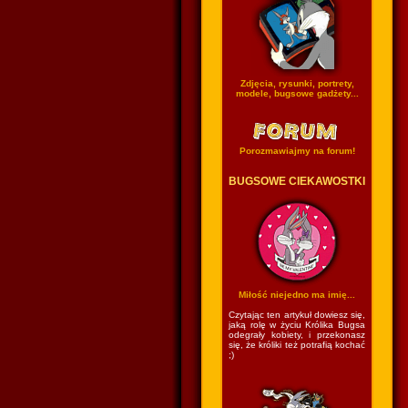
Zdjęcia, rysunki, portrety,
modele, bugsowe gadżety...
Porozmawiajmy na forum!
BUGSOWE CIEKAWOSTKI
Miłość niejedno ma imię...
Czytając ten artykuł dowiesz się,
jaką rolę w życiu Królika Bugsa
odegrały kobiety, i przekonasz
się, że króliki też potrafią kochać
;)