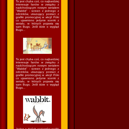
To jest chyba coś, co najbardziej
interesuje fanów w związku z
nadchodzącym nowym serialem
"Wabbit" - screen z jednego z
odcinków, ukazujący postaci z
grafiki promocyjnej w akcji! Póki
co ujawniono jedynie scenki z
serialu, w których pojawia się
sam Bugs. Jeśli idzie o wygląd
Bugs...
To jest chyba coś, co najbardziej
interesuje fanów w związku z
nadchodzącym nowym serialem
"Wabbit" - screen z jednego z
odcinków, ukazujący postaci z
grafiki promocyjnej w akcji! Póki
co ujawniono jedynie scenki z
serialu, w których pojawia się
sam Bugs. Jeśli idzie o wygląd
Bugs...
Jeden z dwóch wariantów grafiki