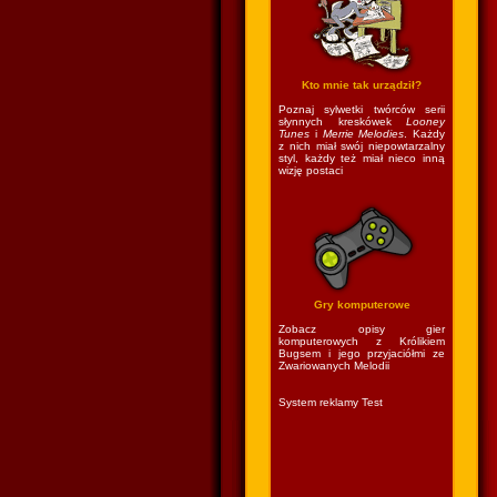
Kto mnie tak urządził?
Poznaj sylwetki twórców serii
słynnych kreskówek
Looney
Tunes
i
Merrie Melodies
. Każdy
z nich miał swój niepowtarzalny
styl, każdy też miał nieco inną
wizję postaci
Gry komputerowe
Zobacz opisy gier
komputerowych z Królikiem
Bugsem i jego przyjaciółmi ze
Zwariowanych Melodii
System reklamy Test