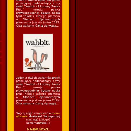
promującej nadchodzący nowy
serial "Wabbit - A Looney Tunes
Prod." (wersja polska
prawdopodobnie będzie nosiła
tytuł "Kłólik"), którego premiera
w Stanach Zjednoczonych
planowana jest na jesień 2015.
Oba warianty różnią się wyglą...
Jeden z dwóch wariantów grafiki
promującej nadchodzący nowy
serial "Wabbit - A Looney Tunes
Prod." (wersja polska
prawdopodobnie będzie nosiła
tytuł "Kłólik"), którego premiera
w Stanach Zjednoczonych
planowana jest na jesień 2015.
Oba warianty różnią się wyglą...
Więcej zdjęć znajdziesz w
moim
albumie
, doktorku! Nie zapomnij
machnąć jakiegoś
komentarzyska :-)
NAJNOWSZE