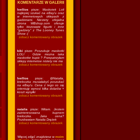
KOMENTARZE W GALERII
Ivellios
pisze:
Maskotek Loli
najlepiej szukać na eBay'u oraz
w internetowych sklepach z
gadżetami. Niestety oficjalna
strona WBshop.com oferuje
tylko kiczowate figurki i inne
"gadżety" z The Looney Tunes
Show :(
zobacz komentowany obrazek
kiki
pisze:
Poszukuje maskotki
LOLI . Gdzie mozna taka
maskotke kupic ? Przepatrzyłam
sklepy internetoe nistety nie ma
zobacz komentowany obrazek
Ivellios
pisze:
@Natalia,
breloczka musiałabyś poszukać
na eBay'u. Cena z tego co się
orientuję wynosi kilka dolarów +
koszt wysyłki
zobacz komentowany obrazek
natalia
pisze:
Witam. Jestem
zainteresowana kupnem
breloczka. Jaka cena?
Pozdrawiam Natalia Drężek
zobacz komentowany obrazek
Więcej zdjęć znajdziesz w
moim