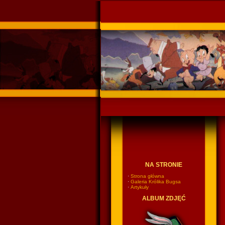
Ponadczasowy Króli
NA STRONIE
·
Strona główna
·
Galeria Królika Bugsa
·
Artykuły
ALBUM ZDJĘĆ