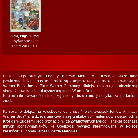
Lola, Bugs i Elmer
Wyświetleń:
4776
13 Oct 2011, 18:10
Postać Bugs Bunny®, Looney Tunes®, Merrie Melodies®, a także inne
powiązane imiona postaci i znaki są zarejestrowanymi znakami towarowymi
Warner Bros., Inc., a Time Warner Company. Niniejsza strona jest niezależną
stroną fanowską, nieautoryzowaną przez Warner Bros.
Kopiowanie zawartości niniejszej strony dozwolone jest tylko za podaniem
źródła!
Koniecznie dołącz na Facebooku do grupy "Polski Związek Fanów Animacji
Warner Bros", znajdziesz tam całą masę unikatowych materiałów związanych z
Królikiem Bugsem i jego przyjaciółmi ze Zwariowanych Melodii, a także poznasz
innych looney-maniaków :-) Obejrzysz również nieemitowane w Polsce
kreskówki z Looney Tunes i Merrie Melodies