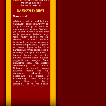
albumie
, doktorku! Nie zapomnij
machnąć jakiegoś
komentarzyska :-)
NAJNOWSZY NEWS
Nowy serial!
Właśnie w trakcie produkcji jest
najnowszy serial telewizyjny ze
mną i moimi przyjaciółmi ze
Zwariowanych Melodii. "Wabbit"
(po polsku "Kłółik") będzie miał
swoją premierę jesienią tego
roku. Każdy odcinek ma się
składać z czterech krótkich
kreskówek, oczywiście ze mną w
charakterze gwiazdora - a jakże!
W serialu będę wchodził w
bardziej lub mniej bezpośrednie
interakcje z innymi postaciami z
Looney Tunes, ma się też
pojawić całkiem sporo nowych
przyjaciół oraz wrogów. Choć
pierwotnie serial miał zostać
wyemitowany w Cartoon
Network, to jednak jakimś
dziwnym trafem coś się
Warnerom odmieniło i
postanowili go puścić w
Boomerangu. Dziwne, doprawdy
dziwne! Cieszę się tylko z
jednego - że to nie będzie
kolejny idiotyczny sitcom w stylu
"The Looney Tunes Show", w
którym kazano mi grać nie
wiadomo co nie wiadomo gdzie
nie wiadomo z kim nie wiadomo
jak. Czyli wrócę do lasu i znów
będę mieszkał w norce
(podobno...) i robił swoje (czyli