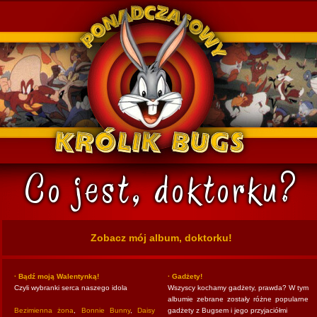
k Bugs
Zobacz mój album, doktorku!
· Bądź moją Walentynką!
· Gadżety!
Czyli wybranki serca naszego idola
Wszyscy kochamy gadżety, prawda? W tym
albumie zebrane zostały różne popularne
Bezimienna żona
,
Bonnie Bunny
,
Daisy
gadżety z Bugsem i jego przyjaciółmi