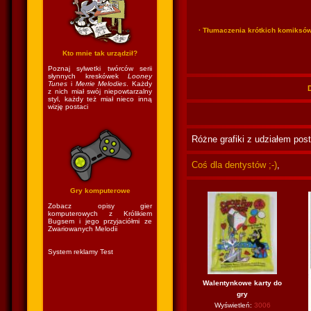
· Tłumaczenia krótkich komiksó
Kto mnie tak urządził?
Poznaj sylwetki twórców serii
słynnych kreskówek
Looney
Tunes
i
Merrie Melodies
. Każdy
z nich miał swój niepowtarzalny
styl, każdy też miał nieco inną
wizję postaci
Różne grafiki z udziałem pos
Coś dla dentystów ;-)
,
Gry komputerowe
Zobacz opisy gier
komputerowych z Królikiem
Bugsem i jego przyjaciółmi ze
Zwariowanych Melodii
System reklamy Test
Walentynkowe karty do
gry
Wyświetleń:
3006