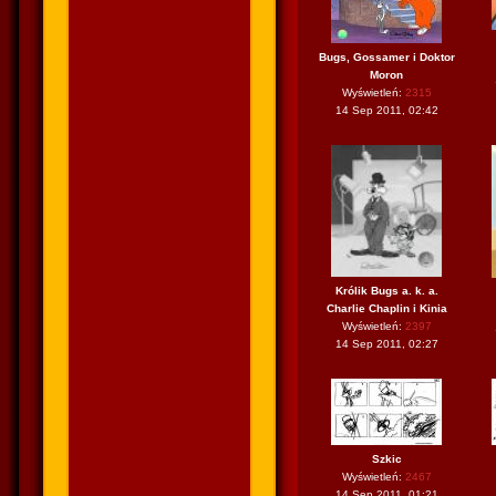
Bugs, Gossamer i Doktor
Moron
Wyświetleń:
2315
14 Sep 2011, 02:42
Królik Bugs a. k. a.
Charlie Chaplin i Kinia
Wyświetleń:
2397
14 Sep 2011, 02:27
Szkic
Wyświetleń:
2467
14 Sep 2011, 01:21