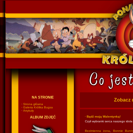
Ponadczasowy Królik Bugs
NA STRONIE
Zobacz 
·
Strona główna
·
Galeria Królika Bugsa
·
Artykuły
· Bądź moją Walentynką!
ALBUM ZDJĘĆ
Czyli wybranki serca naszego idola
Bezimienna żona
,
Bonnie Bunn