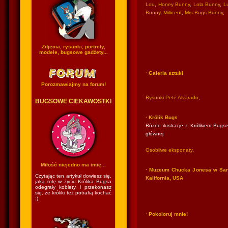
Lou
,
Honey Bunny
,
Lola Bunny
,
Lu
Bunny
,
Millicent
,
Mrs Bugs Bunny
,
Zdjęcia, rysunki, portrety,
modele, bugsowe gadżety...
· Galeria sztuki
Porozmawiajmy na forum!
Rysunki Pete Alvarado
,
BUGSOWE CIEKAWOSTKI
· Królik Bugs
Różne ilustracje z Królikiem Bugse
głównej
Osobliwe eksponaty
,
Miłość niejedno ma imię...
· Muzeum Chucka Jonesa w San
Czytając ten artykuł dowiesz się,
Kalifornia, USA
jaką rolę w życiu Królika Bugsa
odegrały kobiety, i przekonasz
się, że króliki też potrafią kochać
;)
· Pokoloruj mnie!