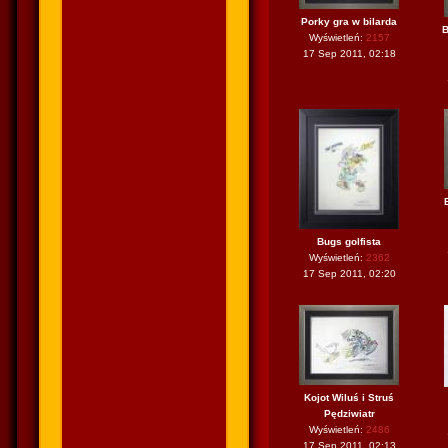
Porky gra w bilarda
B
Wyświetleń:
2157
17 Sep 2011, 02:18
Bugs golfista
Wyświetleń:
2362
17 Sep 2011, 02:20
Kojot Wiluś i Struś
Pędziwiatr
Wyświetleń:
2486
17 Sep 2011, 02:13