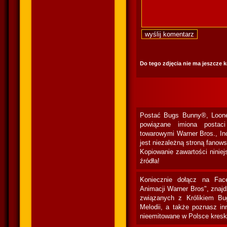
Do tego zdjęcia nie ma jeszcze 
Postać Bugs Bunny®, Loone
powiązane imiona postac
towarowymi Warner Bros., In
jest niezależną stroną fanow
Kopiowanie zawartości niniej
źródła!
Koniecznie dołącz na Fac
Animacji Warner Bros", znaj
związanych z Królikiem Bu
Melodii, a także poznasz in
nieemitowane w Polsce kresk