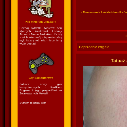
· Tłumaczenia krótkich komiksó
Kto mnie tak urządził?
Poznaj sylwetki twórców serii
słynnych kreskówek
Looney
Tunes
i
Merrie Melodies
. Każdy
z nich miał swój niepowtarzalny
styl, każdy też miał nieco inną
wizję postaci
Poprzednie zdjęcie
Tatuaż
Gry komputerowe
Zobacz opisy gier
komputerowych z Królikiem
Bugsem i jego przyjaciółmi ze
Zwariowanych Melodii
System reklamy Test