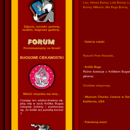
Lou
,
Honey Bunny
,
Lola Bunny
,
Lu
Bunny
,
Millicent
,
Mrs Bugs Bunny
,
Zdjęcia, rysunki, portrety,
modele, bugsowe gadżety...
· Galeria sztuki
Porozmawiajmy na forum!
Rysunki Pete Alvarado
,
BUGSOWE CIEKAWOSTKI
· Królik Bugs
Różne ilustracje z Królikiem Bugse
głównej
Osobliwe eksponaty
,
Miłość niejedno ma imię...
· Muzeum Chucka Jonesa w San
Czytając ten artykuł dowiesz się,
Kalifornia, USA
jaką rolę w życiu Królika Bugsa
odegrały kobiety, i przekonasz
się, że króliki też potrafią kochać
;)
· Pokoloruj mnie!