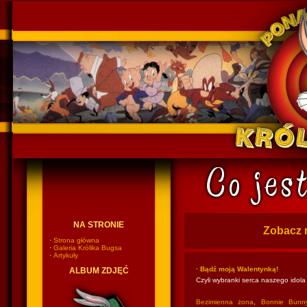
Ponadczasowy Królik Bugs
NA STRONIE
Zobacz 
·
Strona główna
·
Galeria Królika Bugsa
·
Artykuły
· Bądź moją Walentynką!
ALBUM ZDJĘĆ
Czyli wybranki serca naszego idola
Bezimienna żona
,
Bonnie Bunn