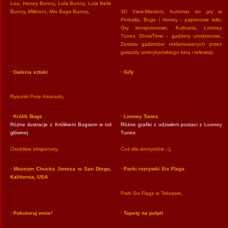
Lou
,
Honey Bunny
,
Lola Bunny
,
Lula Belle
Bunny
,
Millicent
,
Mrs Bugs Bunny
,
3D View-Masters
,
Automat do gry w
Pinballa
,
Bugs i Honey - papierowe lalki
,
Gry komputerowe
,
Kulinaria
,
Looney
Tunes ShowTime - gadżety urodzinowe
,
Zestaw gadżetów reklamowanych przez
gwiazdy amerykańskiego kina i telewizji
,
· Galeria sztuki
· Gify
Rysunki Pete Alvarado
,
· Królik Bugs
· Looney Tunes
Różne ilustracje z Królikiem Bugsem w roli
Różne grafiki z udziałem postaci z Looney
głównej
Tunes
Osobliwe eksponaty
,
Coś dla dentystów ;-)
,
· Muzeum Chucka Jonesa w San Diego,
· Parki rozrywki Six Flags
Kalifornia, USA
Park Six Flags w Teksasie
,
· Pokoloruj mnie!
· Tapety na pulpit