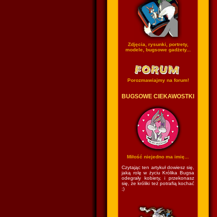
Zdjęcia, rysunki, portrety,
modele, bugsowe gadżety...
Porozmawiajmy na forum!
BUGSOWE CIEKAWOSTKI
Miłość niejedno ma imię...
Czytając ten artykuł dowiesz się,
jaką rolę w życiu Królika Bugsa
odegrały kobiety, i przekonasz
się, że króliki też potrafią kochać
;)