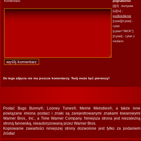
Komentarz:
pogrubienie
[i][/i] -
kursywa
[u][/u] -
podkreślenie
[cytat][/cytat] -
cytat
[cytat="NICK"]
[/cytat] - cytat z
nickiem
Do tego zdjęcia nie ma jeszcze komentarzy. Twój może być pierwszy!
Postać Bugs Bunny®, Looney Tunes®, Merrie Melodies®, a także inne
powiązane imiona postaci i znaki są zarejestrowanymi znakami towarowymi
Warner Bros., Inc., a Time Warner Company. Niniejsza strona jest niezależną
stroną fanowską, nieautoryzowaną przez Warner Bros.
Kopiowanie zawartości niniejszej strony dozwolone jest tylko za podaniem
źródła!