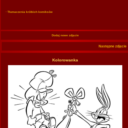
· Tłumaczenia krótkich komiksów
Dodaj nowe zdjęcie
Następne zdjęcie
Kolorowanka