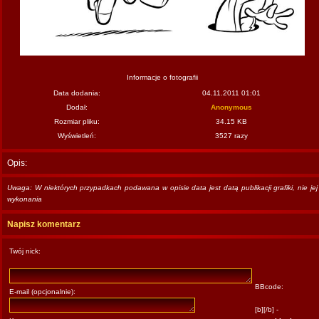
Informacje o fotografii
Data dodania:
04.11.2011 01:01
Dodał:
Anonymous
Rozmiar pliku:
34.15 KB
Wyświetleń:
3527 razy
Opis:
Uwaga: W niektórych przypadkach podawana w opisie data jest datą publikacji grafiki, nie jej
wykonania
Napisz komentarz
Twój nick:
BBcode:
E-mail (opcjonalnie):
[b][/b] -