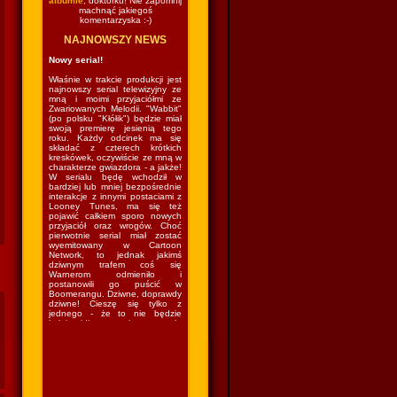
albumie
, doktorku! Nie zapomnij
machnąć jakiegoś
komentarzyska :-)
NAJNOWSZY NEWS
Nowy serial!
Właśnie w trakcie produkcji jest
najnowszy serial telewizyjny ze
mną i moimi przyjaciółmi ze
Zwariowanych Melodii. "Wabbit"
(po polsku "Kłółik") będzie miał
swoją premierę jesienią tego
roku. Każdy odcinek ma się
składać z czterech krótkich
kreskówek, oczywiście ze mną w
charakterze gwiazdora - a jakże!
W serialu będę wchodził w
bardziej lub mniej bezpośrednie
interakcje z innymi postaciami z
Looney Tunes, ma się też
pojawić całkiem sporo nowych
przyjaciół oraz wrogów. Choć
pierwotnie serial miał zostać
wyemitowany w Cartoon
Network, to jednak jakimś
dziwnym trafem coś się
Warnerom odmieniło i
postanowili go puścić w
Boomerangu. Dziwne, doprawdy
dziwne! Cieszę się tylko z
jednego - że to nie będzie
kolejny idiotyczny sitcom w stylu
"The Looney Tunes Show", w
którym kazano mi grać nie
wiadomo co nie wiadomo gdzie
nie wiadomo z kim nie wiadomo
jak. Czyli wrócę do lasu i znów
będę mieszkał w norce
(podobno...) i robił swoje (czyli