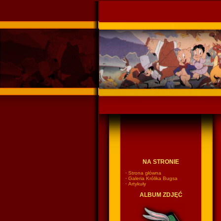
Ponadczasowy Króli
NA STRONIE
·
Strona główna
·
Galeria Królika Bugsa
·
Artykuły
ALBUM ZDJĘĆ