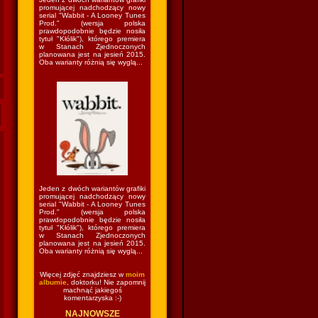
promującej nadchodzący nowy
serial "Wabbit - A Looney Tunes
Prod." (wersja polska
prawdopodobnie będzie nosiła
tytuł "Kłólik"), którego premiera
w Stanach Zjednoczonych
planowana jest na jesień 2015.
Oba warianty różnią się wyglą...
Jeden z dwóch wariantów grafiki
promującej nadchodzący nowy
serial "Wabbit - A Looney Tunes
Prod." (wersja polska
prawdopodobnie będzie nosiła
tytuł "Kłólik"), którego premiera
w Stanach Zjednoczonych
planowana jest na jesień 2015.
Oba warianty różnią się wyglą...
Więcej zdjęć znajdziesz w
moim
albumie
, doktorku! Nie zapomnij
machnąć jakiegoś
komentarzyska :-)
NAJNOWSZE