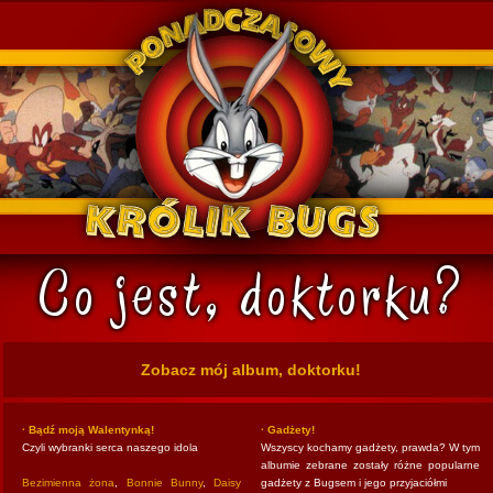
k Bugs
Zobacz mój album, doktorku!
· Bądź moją Walentynką!
· Gadżety!
Czyli wybranki serca naszego idola
Wszyscy kochamy gadżety, prawda? W tym
albumie zebrane zostały różne popularne
Bezimienna żona
,
Bonnie Bunny
,
Daisy
gadżety z Bugsem i jego przyjaciółmi