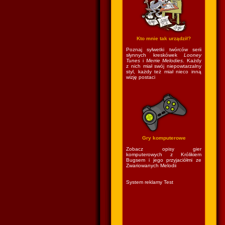
Kto mnie tak urządził?
Poznaj sylwetki twórców serii
słynnych kreskówek
Looney
Tunes
i
Merrie Melodies
. Każdy
z nich miał swój niepowtarzalny
styl, każdy też miał nieco inną
wizję postaci
Gry komputerowe
Zobacz opisy gier
komputerowych z Królikiem
Bugsem i jego przyjaciółmi ze
Zwariowanych Melodii
System reklamy Test