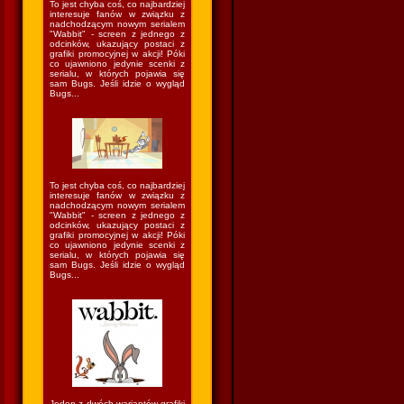
To jest chyba coś, co najbardziej
interesuje fanów w związku z
nadchodzącym nowym serialem
"Wabbit" - screen z jednego z
odcinków, ukazujący postaci z
grafiki promocyjnej w akcji! Póki
co ujawniono jedynie scenki z
serialu, w których pojawia się
sam Bugs. Jeśli idzie o wygląd
Bugs...
To jest chyba coś, co najbardziej
interesuje fanów w związku z
nadchodzącym nowym serialem
"Wabbit" - screen z jednego z
odcinków, ukazujący postaci z
grafiki promocyjnej w akcji! Póki
co ujawniono jedynie scenki z
serialu, w których pojawia się
sam Bugs. Jeśli idzie o wygląd
Bugs...
Jeden z dwóch wariantów grafiki