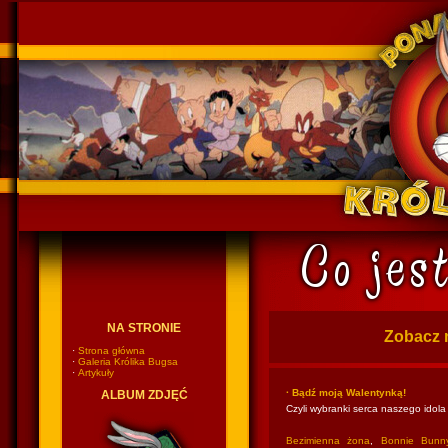
Ponadczasowy Królik Bugs
NA STRONIE
Zobacz 
·
Strona główna
·
Galeria Królika Bugsa
·
Artykuły
· Bądź moją Walentynką!
ALBUM ZDJĘĆ
Czyli wybranki serca naszego idola
Bezimienna żona
,
Bonnie Bunn