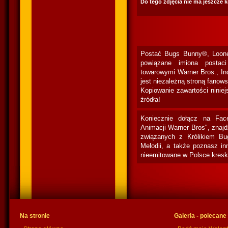
Do tego zdjęcia nie ma jeszcze 
Postać Bugs Bunny®, Loone
powiązane imiona postac
towarowymi Warner Bros., In
jest niezależną stroną fanow
Kopiowanie zawartości niniej
źródła!
Koniecznie dołącz na Fac
Animacji Warner Bros", znaj
związanych z Królikiem Bu
Melodii, a także poznasz in
nieemitowane w Polsce kresk
Na stronie
Galeria - polecane