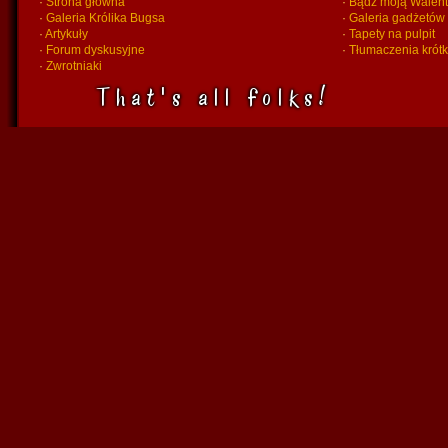
·
Strona główna
·
Bądź moją Walent
·
Galeria Królika Bugsa
·
Galeria gadżetów
·
Artykuły
·
Tapety na pulpit
·
Forum dyskusyjne
·
Tłumaczenia krót
·
Zwrotniaki