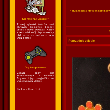
· Tłumaczenia krótkich komiksó
Kto mnie tak urządził?
Poznaj sylwetki twórców serii
słynnych kreskówek
Looney
Tunes
i
Merrie Melodies
. Każdy
z nich miał swój niepowtarzalny
styl, każdy też miał nieco inną
wizję postaci
Poprzednie zdjęcie
Gry komputerowe
Zobacz opisy gier
komputerowych z Królikiem
Bugsem i jego przyjaciółmi ze
Zwariowanych Melodii
System reklamy Test