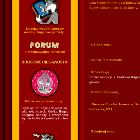
Lou
,
Honey Bunny
,
Lola Bunny
,
Lu
Bunny
,
Millicent
,
Mrs Bugs Bunny
,
Zdjęcia, rysunki, portrety,
modele, bugsowe gadżety...
· Galeria sztuki
Porozmawiajmy na forum!
Rysunki Pete Alvarado
,
BUGSOWE CIEKAWOSTKI
· Królik Bugs
Różne ilustracje z Królikiem Bugse
głównej
Osobliwe eksponaty
,
Miłość niejedno ma imię...
· Muzeum Chucka Jonesa w San
Czytając ten artykuł dowiesz się,
Kalifornia, USA
jaką rolę w życiu Królika Bugsa
odegrały kobiety, i przekonasz
się, że króliki też potrafią kochać
;)
· Pokoloruj mnie!