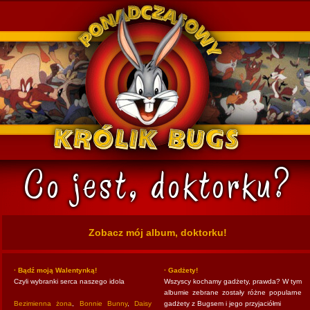
k Bugs
Zobacz mój album, doktorku!
· Bądź moją Walentynką!
· Gadżety!
Czyli wybranki serca naszego idola
Wszyscy kochamy gadżety, prawda? W tym
albumie zebrane zostały różne popularne
Bezimienna żona
,
Bonnie Bunny
,
Daisy
gadżety z Bugsem i jego przyjaciółmi