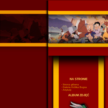
Ponadczasowy Króli
NA STRONIE
·
Strona główna
·
Galeria Królika Bugsa
·
Artykuły
ALBUM ZDJĘĆ