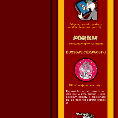
Zdjęcia, rysunki, portrety,
modele, bugsowe gadżety...
Porozmawiajmy na forum!
BUGSOWE CIEKAWOSTKI
Miłość niejedno ma imię...
Czytając ten artykuł dowiesz się,
jaką rolę w życiu Królika Bugsa
odegrały kobiety, i przekonasz
się, że króliki też potrafią kochać
;)