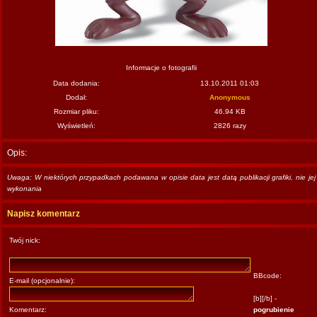
Informacje o fotografii
Data dodania:
13.10.2011 01:03
Dodał:
Anonymous
Rozmiar pliku:
46.94 KB
Wyświetleń:
2826 razy
Opis:
Uwaga: W niektórych przypadkach podawana w opisie data jest datą publikacji grafiki, nie jej
wykonania
Napisz komentarz
Twój nick:
BBcode:
E-mail (opcjonalnie):
[b][/b] -
Komentarz:
pogrubienie