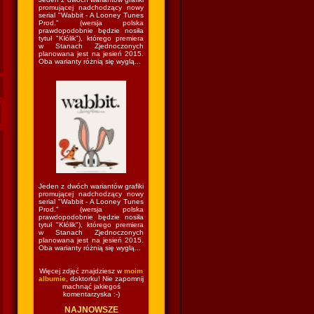
promującej nadchodzący nowy
serial "Wabbit - A Looney Tunes
Prod." (wersja polska
prawdopodobnie będzie nosiła
tytuł "Kłólik"), którego premiera
w Stanach Zjednoczonych
planowana jest na jesień 2015.
Oba warianty różnią się wyglą...
Jeden z dwóch wariantów grafiki
promującej nadchodzący nowy
serial "Wabbit - A Looney Tunes
Prod." (wersja polska
prawdopodobnie będzie nosiła
tytuł "Kłólik"), którego premiera
w Stanach Zjednoczonych
planowana jest na jesień 2015.
Oba warianty różnią się wyglą...
Więcej zdjęć znajdziesz w
moim
albumie
, doktorku! Nie zapomnij
machnąć jakiegoś
komentarzyska :-)
NAJNOWSZE