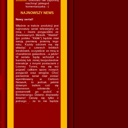
albumie
, doktorku! Nie zapomnij
machnąć jakiegoś
komentarzyska :-)
NAJNOWSZY NEWS
Nowy serial!
Właśnie w trakcie produkcji jest
najnowszy serial telewizyjny ze
mną i moimi przyjaciółmi ze
Zwariowanych Melodii. "Wabbit"
(po polsku "Kłółik") będzie miał
swoją premierę jesienią tego
roku. Każdy odcinek ma się
składać z czterech krótkich
kreskówek, oczywiście ze mną w
charakterze gwiazdora - a jakże!
W serialu będę wchodził w
bardziej lub mniej bezpośrednie
interakcje z innymi postaciami z
Looney Tunes, ma się też
pojawić całkiem sporo nowych
przyjaciół oraz wrogów. Choć
pierwotnie serial miał zostać
wyemitowany w Cartoon
Network, to jednak jakimś
dziwnym trafem coś się
Warnerom odmieniło i
postanowili go puścić w
Boomerangu. Dziwne, doprawdy
dziwne! Cieszę się tylko z
jednego - że to nie będzie
kolejny idiotyczny sitcom w stylu
"The Looney Tunes Show", w
którym kazano mi grać nie
wiadomo co nie wiadomo gdzie
nie wiadomo z kim nie wiadomo
jak. Czyli wrócę do lasu i znów
będę mieszkał w norce
(podobno...) i robił swoje (czyli