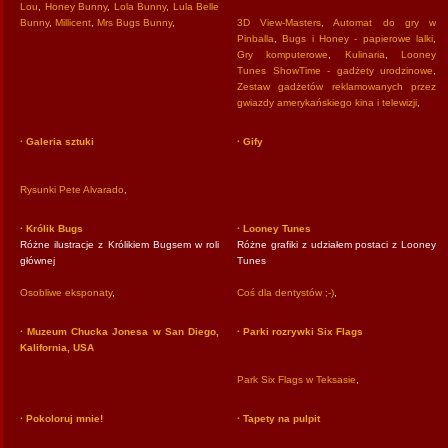
Lou
,
Honey Bunny
,
Lola Bunny
,
Lula Belle
Bunny
,
Millicent
,
Mrs Bugs Bunny
,
3D View-Masters
,
Automat do gry w
Pinballa
,
Bugs i Honey - papierowe lalki
,
Gry komputerowe
,
Kulinaria
,
Looney
Tunes ShowTime - gadżety urodzinowe
,
Zestaw gadżetów reklamowanych przez
gwiazdy amerykańskiego kina i telewizji
,
· Galeria sztuki
· Gify
Rysunki Pete Alvarado
,
· Królik Bugs
· Looney Tunes
Różne ilustracje z Królikiem Bugsem w roli
Różne grafiki z udziałem postaci z Looney
głównej
Tunes
Osobliwe eksponaty
,
Coś dla dentystów ;-)
,
· Muzeum Chucka Jonesa w San Diego,
· Parki rozrywki Six Flags
Kalifornia, USA
Park Six Flags w Teksasie
,
· Pokoloruj mnie!
· Tapety na pulpit