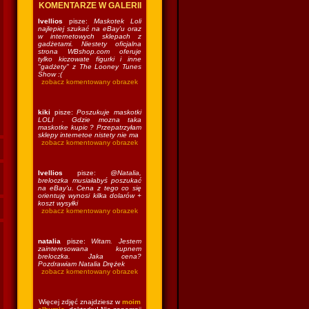
KOMENTARZE W GALERII
Ivellios
pisze:
Maskotek Loli
najlepiej szukać na eBay'u oraz
w internetowych sklepach z
gadżetami. Niestety oficjalna
strona WBshop.com oferuje
tylko kiczowate figurki i inne
"gadżety" z The Looney Tunes
Show :(
zobacz komentowany obrazek
kiki
pisze:
Poszukuje maskotki
LOLI . Gdzie mozna taka
maskotke kupic ? Przepatrzyłam
sklepy internetoe nistety nie ma
zobacz komentowany obrazek
Ivellios
pisze:
@Natalia,
breloczka musiałabyś poszukać
na eBay'u. Cena z tego co się
orientuję wynosi kilka dolarów +
koszt wysyłki
zobacz komentowany obrazek
natalia
pisze:
Witam. Jestem
zainteresowana kupnem
breloczka. Jaka cena?
Pozdrawiam Natalia Drężek
zobacz komentowany obrazek
Więcej zdjęć znajdziesz w
moim