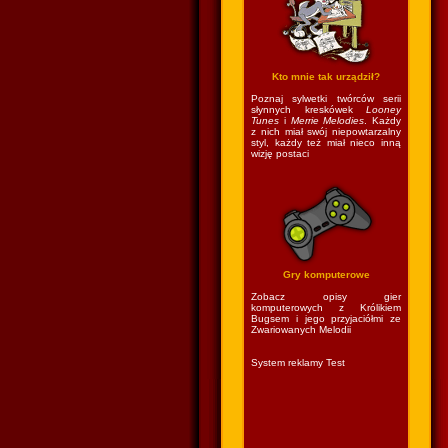
Kto mnie tak urządził?
Poznaj sylwetki twórców serii
słynnych kreskówek
Looney
Tunes
i
Merrie Melodies
. Każdy
z nich miał swój niepowtarzalny
styl, każdy też miał nieco inną
wizję postaci
Gry komputerowe
Zobacz opisy gier
komputerowych z Królikiem
Bugsem i jego przyjaciółmi ze
Zwariowanych Melodii
System reklamy Test