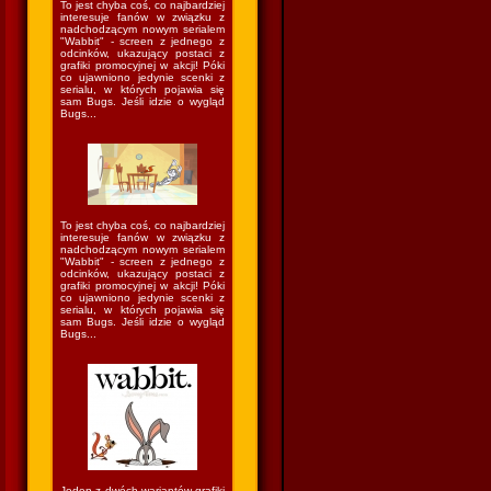
To jest chyba coś, co najbardziej
interesuje fanów w związku z
nadchodzącym nowym serialem
"Wabbit" - screen z jednego z
odcinków, ukazujący postaci z
grafiki promocyjnej w akcji! Póki
co ujawniono jedynie scenki z
serialu, w których pojawia się
sam Bugs. Jeśli idzie o wygląd
Bugs...
To jest chyba coś, co najbardziej
interesuje fanów w związku z
nadchodzącym nowym serialem
"Wabbit" - screen z jednego z
odcinków, ukazujący postaci z
grafiki promocyjnej w akcji! Póki
co ujawniono jedynie scenki z
serialu, w których pojawia się
sam Bugs. Jeśli idzie o wygląd
Bugs...
Jeden z dwóch wariantów grafiki