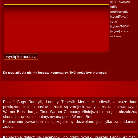
[i][/i] -
kursywa
[u][/u] -
podkreślenie
[cytat][/cytat] -
cytat
[cytat="NICK"]
[/cytat] - cytat z
nickiem
Do tego zdjęcia nie ma jeszcze komentarzy. Twój może być pierwszy!
Postać Bugs Bunny®, Looney Tunes®, Merrie Melodies®, a także inne
powiązane imiona postaci i znaki są zarejestrowanymi znakami towarowymi
Warner Bros., Inc., a Time Warner Company. Niniejsza strona jest niezależną
stroną fanowską, nieautoryzowaną przez Warner Bros.
Kopiowanie zawartości niniejszej strony dozwolone jest tylko za podaniem
źródła!
Koniecznie dołącz na Facebooku do grupy "Polski Związek Fanów Animacji