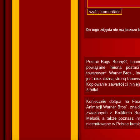
Do tego zdjęcia nie ma jeszcze 
Postać Bugs Bunny®, Loone
powiązane imiona postac
towarowymi Warner Bros., In
jest niezależną stroną fanow
Kopiowanie zawartości niniej
źródła!
Koniecznie dołącz na Fac
Animacji Warner Bros", znaj
związanych z Królikiem Bu
Melodii, a także poznasz in
nieemitowane w Polsce kresk