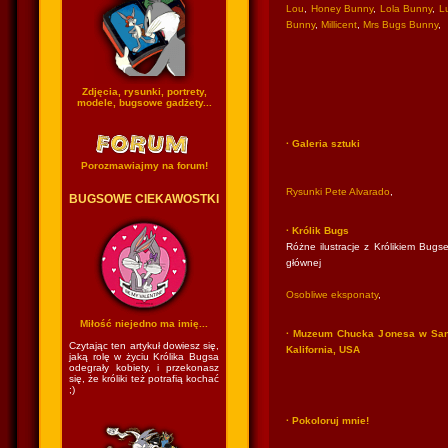
Lou
,
Honey Bunny
,
Lola Bunny
,
Lu
Bunny
,
Millicent
,
Mrs Bugs Bunny
,
Zdjęcia, rysunki, portrety,
modele, bugsowe gadżety...
· Galeria sztuki
Porozmawiajmy na forum!
Rysunki Pete Alvarado
,
BUGSOWE CIEKAWOSTKI
· Królik Bugs
Różne ilustracje z Królikiem Bugse
głównej
Osobliwe eksponaty
,
Miłość niejedno ma imię...
· Muzeum Chucka Jonesa w San
Czytając ten artykuł dowiesz się,
Kalifornia, USA
jaką rolę w życiu Królika Bugsa
odegrały kobiety, i przekonasz
się, że króliki też potrafią kochać
;)
· Pokoloruj mnie!